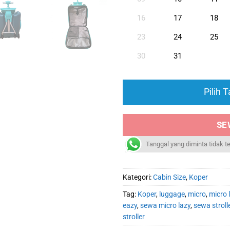
16
17
18
23
24
25
30
31
Pilih 
SE
Tanggal yang diminta tidak t
Kategori:
Cabin Size
,
Koper
Tag:
Koper
,
luggage
,
micro
,
micro 
eazy
,
sewa micro lazy
,
sewa stroll
stroller