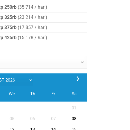
Rp 250rb
(35.714 / hari)
Rp 325rb
(23.214 / hari)
Rp 375rb
(17.857 / hari)
Rp 425rb
(15.178 / hari)
❯
We
Th
Fr
Sa
01
05
06
07
08
12
13
14
15