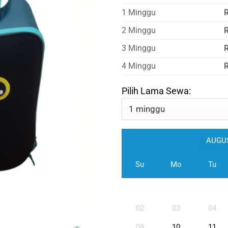
1 Minggu
2 Minggu
3 Minggu
4 Minggu
Pilih Lama Sewa:
Su
Mo
Tu
02
03
04
09
10
11