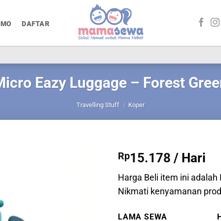
OMO
DAFTAR
Micro Eazy Luggage – Forest Gree
Travelling Stuff
/
Koper
Rp
15.178
/ Hari
Harga Beli item ini adalah 
Nikmati kenyamanan prod
LAMA SEWA