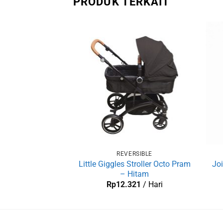
PRODUK TERKAIT
REVERSIBLE
Little Giggles Stroller Octo Pram
Jo
– Hitam
Rp
12.321
/ Hari