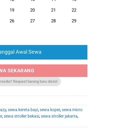
19
20
21
22
26
27
28
29
Tanggal Awal Sewa
WA SEKARANG
ersedia? Request barang baru disini!
lazy
,
sewa kereta bayi
,
sewa koper
,
sewa micro
er
,
sewa stroller bekasi
,
sewa stroller jakarta
,