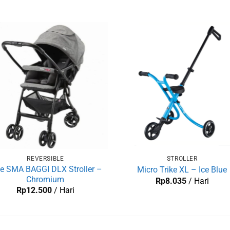
REVERSIBLE
STROLLER
ie SMA BAGGI DLX Stroller –
Micro Trike XL – Ice Blue
Chromium
Rp
8.035
/ Hari
Rp
12.500
/ Hari