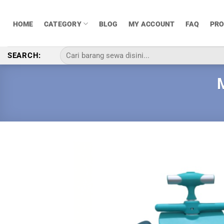
Skip
to
HOME
CATEGORY
BLOG
MY ACCOUNT
FAQ
PR
content
Pencarian
SEARCH:
untuk: