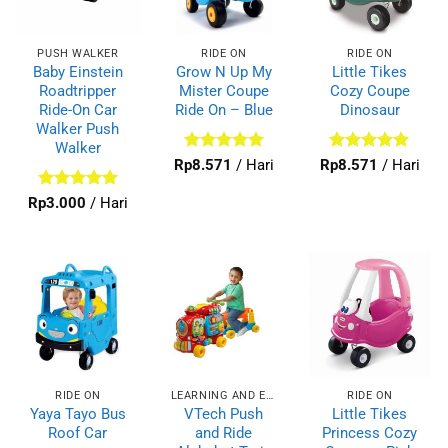
PUSH WALKER
RIDE ON
RIDE ON
Baby Einstein
Grow N Up My
Little Tikes
Roadtripper
Mister Coupe
Cozy Coupe
Ride-On Car
Ride On – Blue
Dinosaur
Walker Push
Walker
Dinilai
5
Dinilai
5
Rp
8.571
/ Hari
Rp
8.571
/ Hari
dari 5
dari 5
Dinilai
5
Rp
3.000
/ Hari
dari 5
RIDE ON
LEARNING AND EDUCATIONAL
RIDE ON
Yaya Tayo Bus
VTech Push
Little Tikes
Roof Car
and Ride
Princess Cozy