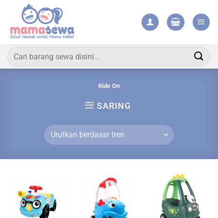
Skip
to
content
Pencarian
untuk:
Ride On
SARING