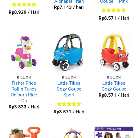
Alphabet Train
Coupe – Pink
Rp
7.143
/ hari
Dinilai
5
Rp
8.929
/ Hari
dari 5
Dinilai
5
Rp
8.571
/ Hari
dari 5
RIDE ON
RIDE ON
RIDE ON
Fisher Price
Little Tikes
Little Tikes
Rollin Tunes
Cozy Coupe
Cozy Coupe
Unicorn Ride
Sport
Rp
8.571
/ Hari
On
Rp
3.833
/ Hari
Dinilai
5
Rp
8.571
/ Hari
dari 5