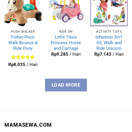
PUSH WALKER
RIDE ON
ACTIVITY TOYS
Fisher-Price
Little Tikes
Infantino 3in1
Walk Bounce &
Princess Horse
Sit, Walk and
Ride Pony
and Carriage
Ride Unicorn
Rp
9.285
/ Hari
Rp
7.143
/ Hari
Dinilai
5
Rp
8.035
/ Hari
dari 5
LOAD MORE
MAMASEWA.COM