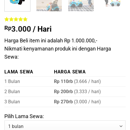
Peringkat
1
5
Rp
3.000
/ Hari
dari 5
berdasarkan
penilaian
Harga Beli item ini adalah Rp 1.000.000,-
pelanggan
Nikmati kenyamanan produk ini dengan Harga
Sewa:
LAMA SEWA
HARGA SEWA
1 Bulan
Rp 110rb
(3.666 / hari)
2 Bulan
Rp 200rb
(3.333 / hari)
3 Bulan
Rp 270rb
(3.000 / hari)
Pilih Lama Sewa: