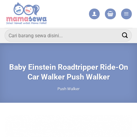
Skip
to
content
Pencarian
untuk:
Baby Einstein Roadtripper Ride-On
Car Walker Push Walker
Push Walker