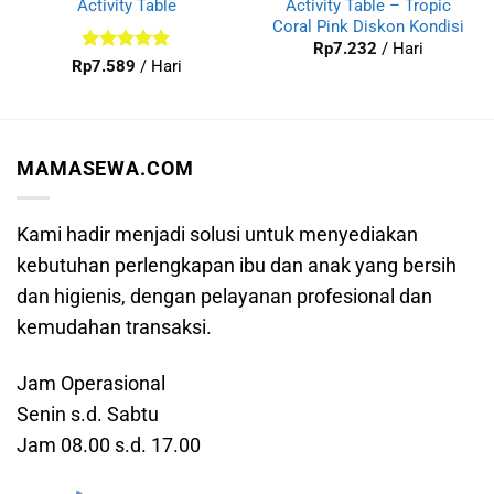
Activity Table
Activity Table – Tropic
Coral Pink Diskon Kondisi
Rp
7.232
/ Hari
Dinilai
5
Rp
7.589
/ Hari
dari 5
MAMASEWA.COM
Kami hadir menjadi solusi untuk menyediakan
kebutuhan perlengkapan ibu dan anak yang bersih
dan higienis, dengan pelayanan profesional dan
kemudahan transaksi.
Jam Operasional
Senin s.d. Sabtu
Jam 08.00 s.d. 17.00