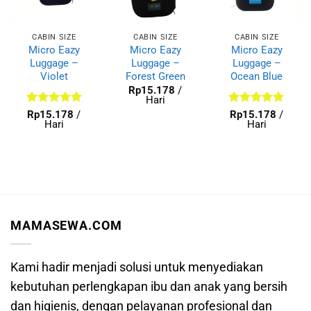
CABIN SIZE
CABIN SIZE
CABIN SIZE
Micro Eazy
Micro Eazy
Micro Eazy
Luggage –
Luggage –
Luggage –
Violet
Forest Green
Ocean Blue
Rp
15.178
/
Hari
Dinilai
5
Dinilai
5
Rp
15.178
/
Rp
15.178
/
Hari
Hari
dari 5
dari 5
MAMASEWA.COM
Kami hadir menjadi solusi untuk menyediakan
kebutuhan perlengkapan ibu dan anak yang bersih
dan higienis, dengan pelayanan profesional dan