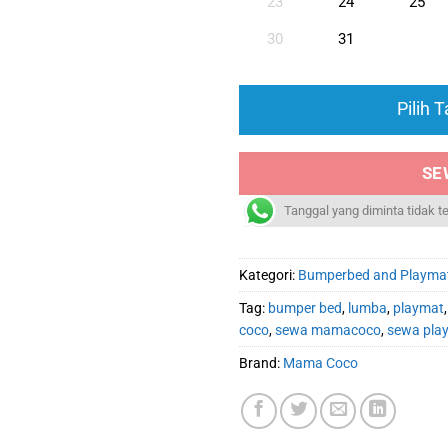
23
24
25
30
31
Pilih 
SE
Tanggal yang diminta tidak t
Kategori:
Bumperbed and Playma
Tag:
bumper bed
,
lumba
,
playmat
coco
,
sewa mamacoco
,
sewa pla
Brand:
Mama Coco