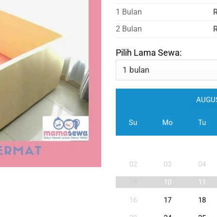
1 Bulan
2 Bulan
Pilih Lama Sewa:
Su
Mo
Tu
02
03
04
09
10
11
16
17
18