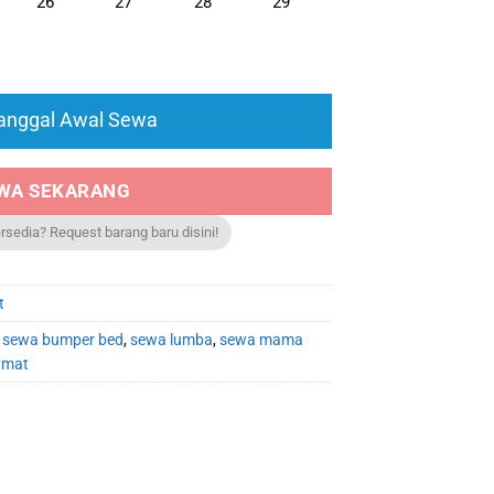
26
27
28
29
Tanggal Awal Sewa
WA SEKARANG
ersedia? Request barang baru disini!
t
,
sewa bumper bed
,
sewa lumba
,
sewa mama
ymat