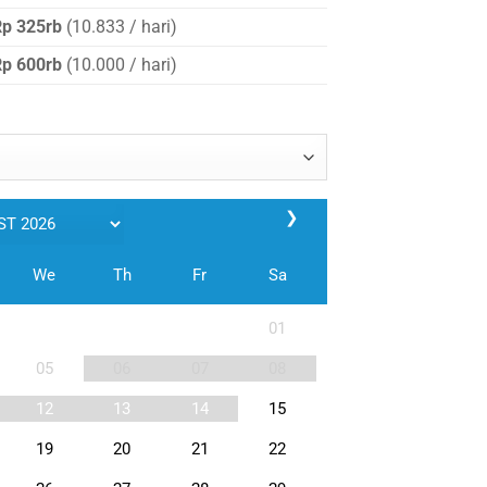
Rp 325rb
(10.833 / hari)
Rp 600rb
(10.000 / hari)
❯
We
Th
Fr
Sa
01
05
06
07
08
12
13
14
15
19
20
21
22