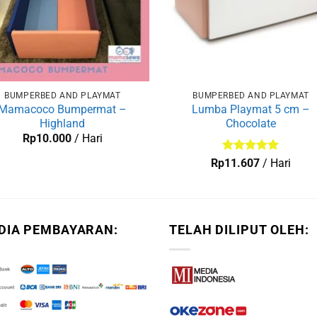
BUMPERBED AND PLAYMAT
BUMPERBED AND PLAYMAT
Mamacoco Bumpermat –
Lumba Playmat 5 cm –
Highland
Chocolate
Rp
10.000
/ Hari
Dinilai
5
Rp
11.607
/ Hari
dari 5
DIA PEMBAYARAN:
TELAH DILIPUT OLEH: