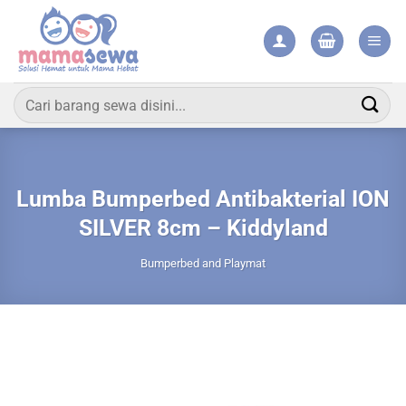
Skip
to
content
Pencarian
untuk:
Lumba Bumperbed Antibakterial ION
SILVER 8cm – Kiddyland
Bumperbed and Playmat