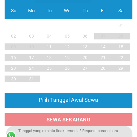
Su
Mo
Tu
We
Th
Fr
Sa
01
02
03
04
05
06
07
08
09
10
11
12
13
14
15
16
17
18
19
20
21
22
23
24
25
26
27
28
29
30
31
Pilih Tanggal Awal Sewa
SEWA SEKARANG
Tanggal yang diminta tidak tersedia? Request barang baru