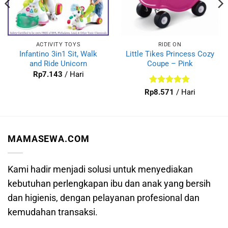
ACTIVITY TOYS
RIDE ON
Infantino 3in1 Sit, Walk
Little Tikes Princess Cozy
and Ride Unicorn
Coupe – Pink
Rp
7.143
/ Hari
Dinilai
5
Rp
8.571
/ Hari
dari 5
MAMASEWA.COM
Kami hadir menjadi solusi untuk menyediakan
kebutuhan perlengkapan ibu dan anak yang bersih
dan higienis, dengan pelayanan profesional dan
kemudahan transaksi.