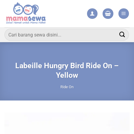
Skip
to
content
Pencarian
untuk:
Labeille Hungry Bird Ride On –
Yellow
Ride On