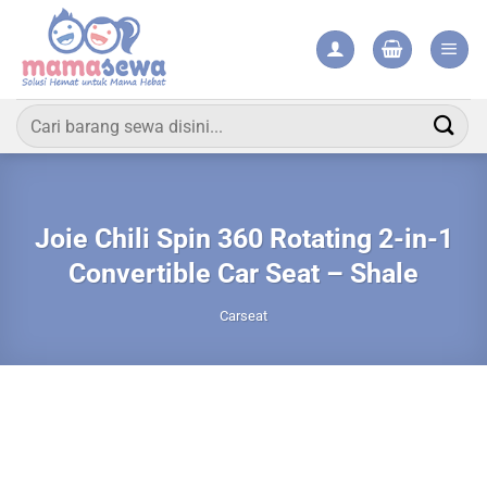
Skip
to
content
Pencarian
untuk:
Joie Chili Spin 360 Rotating 2-in-1
Convertible Car Seat – Shale
Carseat