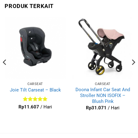
PRODUK TERKAIT
CARSEAT
CARSEAT
Doona Infant Car Seat And
Joie Tilt Carseat – Black
Stroller NON ISOFIX –
Blush Pink
Dinilai
4.92
Rp
11.607
/ Hari
Rp
31.071
/ Hari
dari 5