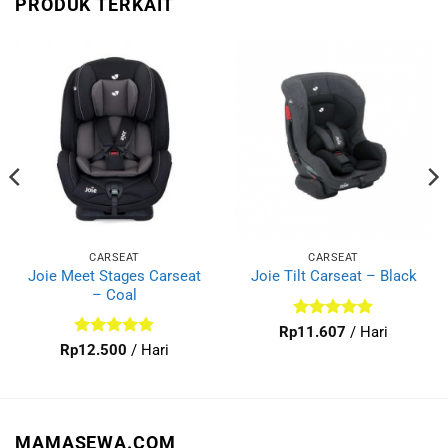
PRODUK TERKAIT
CARSEAT
CARSEAT
Joie Meet Stages Carseat
Joie Tilt Carseat – Black
– Coal
Dinilai
4.92
Rp
11.607
/ Hari
dari 5
Dinilai
5
Rp
12.500
/ Hari
dari 5
MAMASEWA.COM