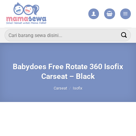
Skip
to
content
Pencarian
untuk:
Babydoes Free Rotate 360 Isofix
Carseat – Black
Carseat
/
Isofix