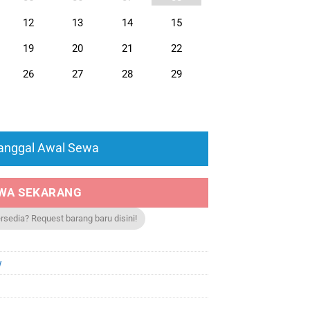
12
13
14
15
19
20
21
22
26
27
28
29
Tanggal Awal Sewa
WA SEKARANG
ersedia? Request barang baru disini!
w