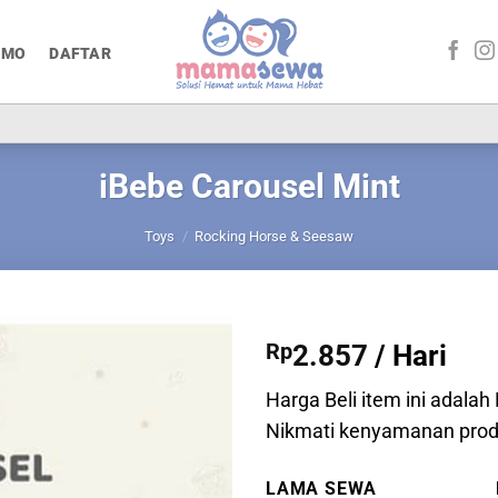
OMO
DAFTAR
iBebe Carousel Mint
Toys
/
Rocking Horse & Seesaw
Rp
2.857
/ Hari
Harga Beli item ini adalah
Nikmati kenyamanan prod
LAMA SEWA