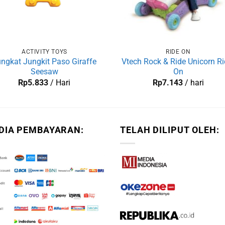
ACTIVITY TOYS
RIDE ON
ngkat Jungkit Paso Giraffe
Vtech Rock & Ride Unicorn Ri
Seesaw
On
Rp
5.833
/ Hari
Rp
7.143
/ hari
DIA PEMBAYARAN:
TELAH DILIPUT OLEH: