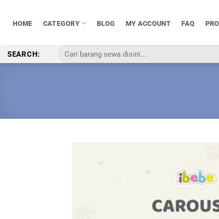
Skip
to
HOME
CATEGORY
BLOG
MY ACCOUNT
FAQ
PR
content
Pencarian
SEARCH:
untuk: