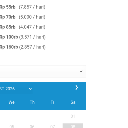
Rp 55rb
(7.857 / hari)
Rp 70rb
(5.000 / hari)
Rp 85rb
(4.047 / hari)
Rp 100rb
(3.571 / hari)
Rp 160rb
(2.857 / hari)
❯
We
Th
Fr
Sa
01
05
06
07
08