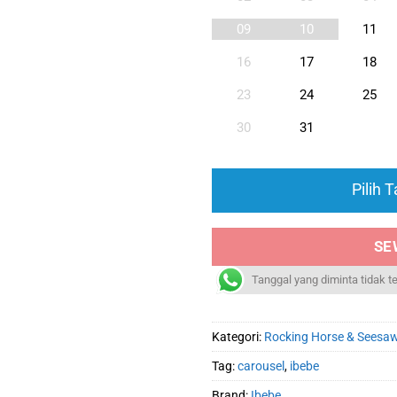
09
10
11
16
17
18
23
24
25
30
31
Pilih 
SE
Tanggal yang diminta tidak t
Kategori:
Rocking Horse & Seesa
Tag:
carousel
,
ibebe
Brand:
Ibebe