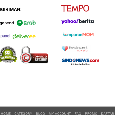
NGIRIMAN:
HOME
CATEGORY
BLOG
MY ACCOUNT
FAQ
PROMO
DAFTAR