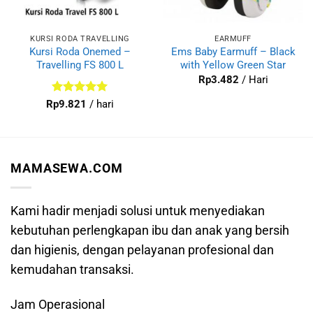
KURSI RODA TRAVELLING
EARMUFF
Kursi Roda Onemed –
Ems Baby Earmuff – Black
Travelling FS 800 L
with Yellow Green Star
Rp
3.482
/ Hari
Dinilai
5
Rp
9.821
/ hari
dari 5
MAMASEWA.COM
Kami hadir menjadi solusi untuk menyediakan
kebutuhan perlengkapan ibu dan anak yang bersih
dan higienis, dengan pelayanan profesional dan
kemudahan transaksi.
Jam Operasional