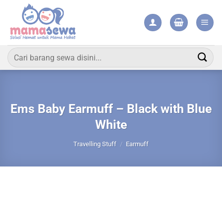
Skip
to
content
Pencarian
untuk:
Ems Baby Earmuff – Black with Blue
White
Travelling Stuff
/
Earmuff