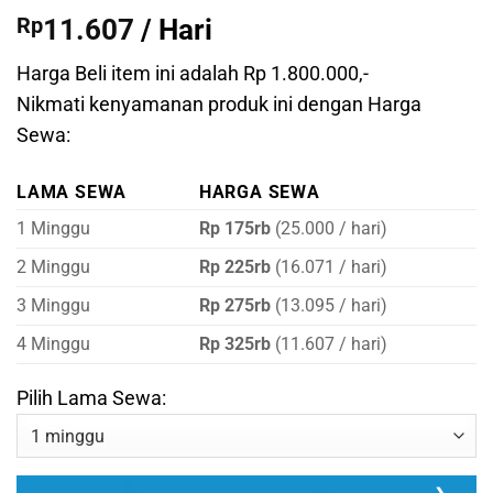
Peringkat
5
5
Rp
11.607
/ Hari
dari 5
berdasarkan
penilaian
Harga Beli item ini adalah Rp 1.800.000,-
pelanggan
Nikmati kenyamanan produk ini dengan Harga
Sewa:
LAMA SEWA
HARGA SEWA
1 Minggu
Rp 175rb
(25.000 / hari)
2 Minggu
Rp 225rb
(16.071 / hari)
3 Minggu
Rp 275rb
(13.095 / hari)
4 Minggu
Rp 325rb
(11.607 / hari)
Pilih Lama Sewa: