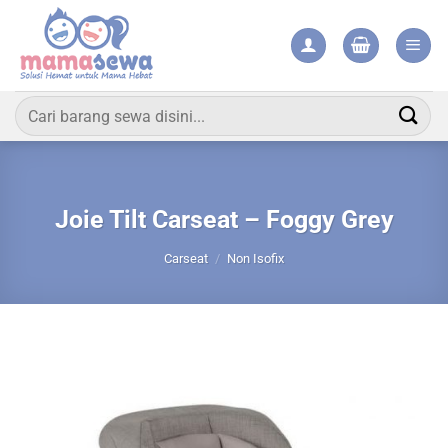
Skip
to
content
Pencarian
untuk:
Joie Tilt Carseat – Foggy Grey
Carseat
/
Non Isofix