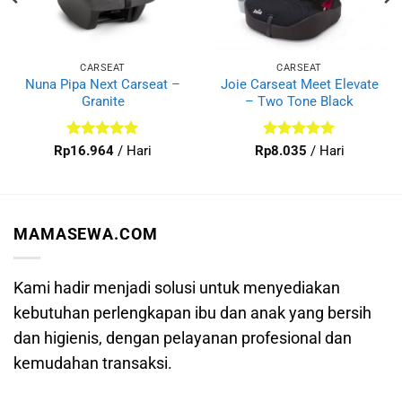
CARSEAT
CARSEAT
Nuna Pipa Next Carseat –
Joie Carseat Meet Elevate
Granite
– Two Tone Black
Dinilai
5
Dinilai
5
Rp
16.964
/ Hari
Rp
8.035
/ Hari
dari 5
dari 5
MAMASEWA.COM
Kami hadir menjadi solusi untuk menyediakan
kebutuhan perlengkapan ibu dan anak yang bersih
dan higienis, dengan pelayanan profesional dan
kemudahan transaksi.