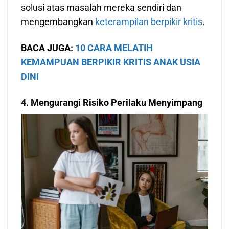
solusi atas masalah mereka sendiri dan
mengembangkan
keterampilan berpikir kritis
.
BACA JUGA:
10 CARA MELATIH
KEMAMPUAN BERPIKIR KRITIS ANAK USIA
DINI
4. Mengurangi Risiko Perilaku Menyimpang