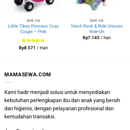
RIDE ON
RIDE ON
Little Tikes Princess Cozy
Vtech Rock & Ride Unicorn
Coupe – Pink
Ride-On
Rp
7.143
/ hari
Dinilai
5
Rp
8.571
/ Hari
dari 5
MAMASEWA.COM
Kami hadir menjadi solusi untuk menyediakan
kebutuhan perlengkapan ibu dan anak yang bersih
dan higienis, dengan pelayanan profesional dan
kemudahan transaksi.