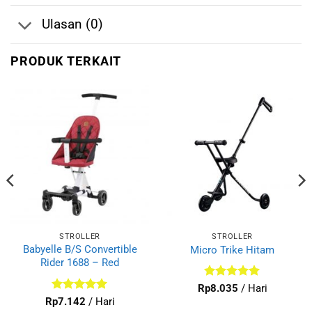
Ulasan (0)
PRODUK TERKAIT
STROLLER
STROLLER
Babyelle B/S Convertible
Micro Trike Hitam
Rider 1688 – Red
Dinilai
5
Rp
8.035
/ Hari
dari 5
Dinilai
5
Rp
7.142
/ Hari
dari 5