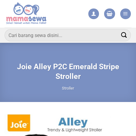
Skip
to
content
Pencarian
untuk:
Joie Alley P2C Emerald Stripe
Stroller
Stroller