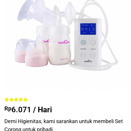
Peringkat
13
5
Rp
6.071
/ Hari
dari 5
berdasarkan
penilaian
Demi Higienitas, kami sarankan untuk membeli Set
pelanggan
Corong untuk pribadi.