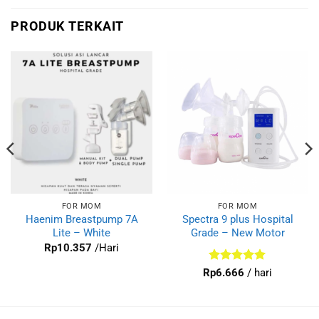
PRODUK TERKAIT
FOR MOM
FOR MOM
Haenim Breastpump 7A
Spectra 9 plus Hospital
Lite – White
Grade – New Motor
Rp
10.357
/Hari
Dinilai
5
Rp
6.666
/ hari
dari 5