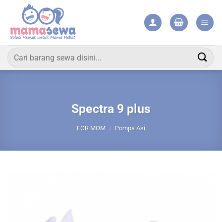
Skip
to
content
Pencarian
untuk:
Spectra 9 plus
FOR MOM
/
Pompa Asi