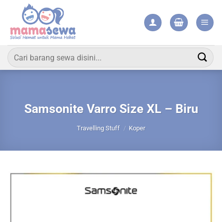
Skip
to
content
Pencarian
untuk:
Samsonite Varro Size XL – Biru
Travelling Stuff
/
Koper