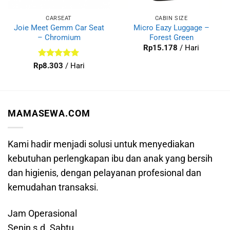
CARSEAT
CABIN SIZE
Joie Meet Gemm Car Seat
Micro Eazy Luggage –
– Chromium
Forest Green
Rp
15.178
/ Hari
Dinilai
5
Rp
8.303
/ Hari
dari 5
MAMASEWA.COM
Kami hadir menjadi solusi untuk menyediakan
kebutuhan perlengkapan ibu dan anak yang bersih
dan higienis, dengan pelayanan profesional dan
kemudahan transaksi.
Jam Operasional
Senin s.d. Sabtu