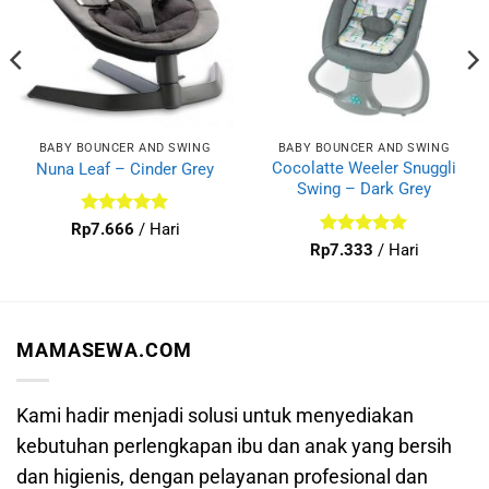
BABY BOUNCER AND SWING
BABY BOUNCER AND SWING
Cocolatte Weeler Snuggli
Nuna Leaf – Cinder Grey
Swing – Dark Grey
Dinilai
5
Rp
7.666
/ Hari
dari 5
Dinilai
5
Rp
7.333
/ Hari
dari 5
MAMASEWA.COM
Kami hadir menjadi solusi untuk menyediakan
kebutuhan perlengkapan ibu dan anak yang bersih
dan higienis, dengan pelayanan profesional dan