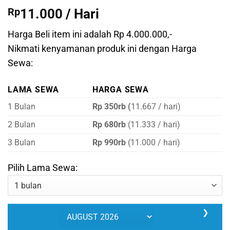
Peringkat
2
5
Rp
11.000
/ Hari
dari 5
berdasarkan
penilaian
Harga Beli item ini adalah Rp 4.000.000,-
pelanggan
Nikmati kenyamanan produk ini dengan Harga
Sewa:
LAMA SEWA
HARGA SEWA
1 Bulan
Rp 350rb (
11.667 / hari)
2 Bulan
Rp 680rb
(11.333 / hari)
3 Bulan
Rp 990rb
(11.000 / hari)
Pilih Lama Sewa:
❯