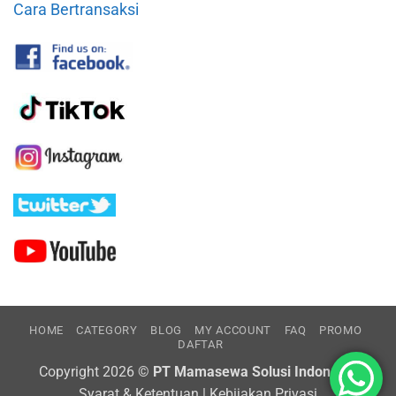
Cara Bertransaksi
HOME
CATEGORY
BLOG
MY ACCOUNT
FAQ
PROMO
DAFTAR
Copyright 2026 ©
PT Mamasewa Solusi Indonesia
Syarat & Ketentuan
|
Kebijakan Privasi