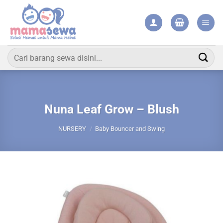
Skip
to
content
Pencarian
untuk:
Nuna Leaf Grow – Blush
NURSERY
/
Baby Bouncer and Swing