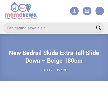
Skip
to
content
Pencarian
untuk:
New Bedrail Skida Extra Tall Slide
Down – Beige 180cm
SAFETY
/
Bedrail