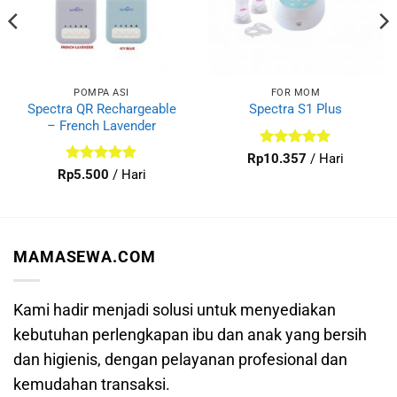
POMPA ASI
FOR MOM
Spectra QR Rechargeable
Spectra S1 Plus
– French Lavender
Dinilai
5
Rp
10.357
/ Hari
dari 5
Dinilai
5
Rp
5.500
/ Hari
dari 5
MAMASEWA.COM
Kami hadir menjadi solusi untuk menyediakan
kebutuhan perlengkapan ibu dan anak yang bersih
dan higienis, dengan pelayanan profesional dan
kemudahan transaksi.