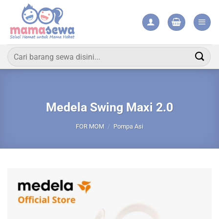
Skip
to
content
Pencarian
untuk:
Medela Swing Maxi 2.0
FOR MOM
/
Pompa Asi