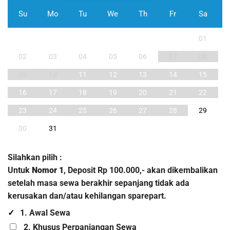
Su
Mo
Tu
We
Th
Fr
Sa
01
02
03
04
05
06
07
08
09
10
11
12
13
14
15
16
17
18
19
20
21
22
23
24
25
26
27
28
29
30
31
Silahkan pilih :
Untuk
Nomor 1
, Deposit Rp 100.000,- akan dikembalikan
setelah masa sewa berakhir sepanjang tidak ada
kerusakan dan/atau kehilangan sparepart.
1. Awal Sewa
2. Khusus Perpanjangan Sewa