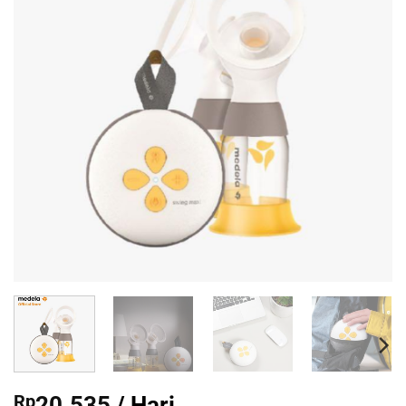
Rp
20.535
/ Hari