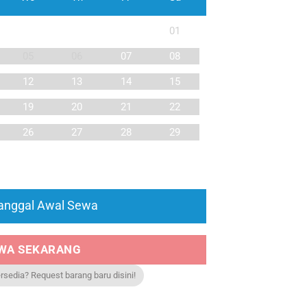
01
05
06
07
08
12
13
14
15
19
20
21
22
26
27
28
29
Tanggal Awal Sewa
WA SEKARANG
ersedia? Request barang baru disini!