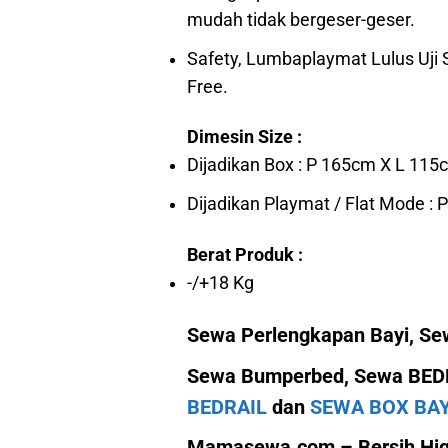
mudah tidak bergeser-geser.
Safety, Lumbaplaymat Lulus Uji 
Free.
Dimesin Size :
Dijadikan Box : P 165cm X L 115
Dijadikan Playmat / Flat Mode :
Berat Produk :
-/+18 Kg
Sewa Perlengkapan Bayi, S
Sewa Bumperbed, Sewa BEDRA
BEDRAIL
dan
SEWA BOX BAY
Mamasewa.com – Bersih Higi