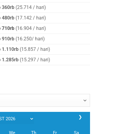
 360rb
(25.714 / hari)
p 480rb
(17.142 / hari)
p 710rb
(16.904 / hari)
 910rb
(16.250/ hari)
 1.110rb
(15.857 / hari)
 1.285rb
(15.297 / hari)
❯
We
Th
Fr
Sa