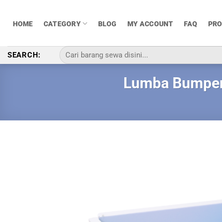
Skip
to
HOME
CATEGORY
BLOG
MY ACCOUNT
FAQ
PR
content
Pencarian
SEARCH:
untuk:
Lumba Bumperb