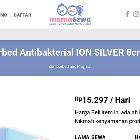
OMO
DAFTAR
ed Antibakterial ION SILVER 8cm
Bumperbed and Playmat
Rp
15.297
/ Hari
Harga Beli item ini adalah
Nikmati kenyamanan prod
LAMA SEWA
H