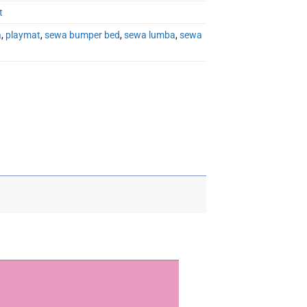
t
a
,
playmat
,
sewa bumper bed
,
sewa lumba
,
sewa