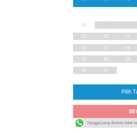
02
03
04
09
10
11
16
17
18
23
24
25
30
31
Pilih 
SE
Tanggal yang diminta tidak t