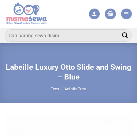
Skip
to
content
Pencarian
untuk:
Labeille Luxury Otto Slide and Swing
– Blue
Toys
/
Activity Toys