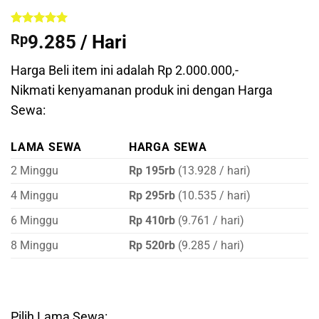
Peringkat
1
5
Rp
9.285
/ Hari
dari 5
berdasarkan
penilaian
Harga Beli item ini adalah Rp 2.000.000,-
pelanggan
Nikmati kenyamanan produk ini dengan Harga
Sewa:
LAMA SEWA
HARGA SEWA
2 Minggu
Rp 195rb
(13.928 / hari)
4 Minggu
Rp 295rb
(10.535 / hari)
6 Minggu
Rp 410rb
(9.761 / hari)
8 Minggu
Rp 520rb
(9.285 / hari)
Pilih Lama Sewa: