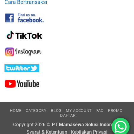
Cara Bertransaksi
HOME
CATEGORY
BLOG
MY ACCOUNT
FAQ
PROMO
DAFTAR
Copyright 2026 ©
PT Mamasewa Solusi Indonesia
Syarat & Ketentuan
|
Kebijakan Privasi