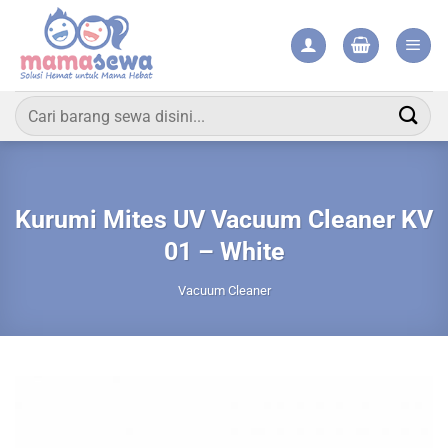
Skip
to
content
Pencarian
untuk:
Kurumi Mites UV Vacuum Cleaner KV
01 – White
Vacuum Cleaner