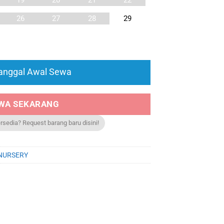
19
20
21
22
26
27
28
29
Tanggal Awal Sewa
WA SEKARANG
ersedia? Request barang baru disini!
NURSERY