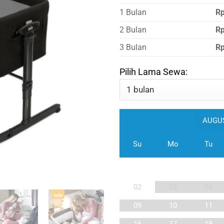
1 Bulan
Rp
2 Bulan
R
3 Bulan
Rp
Pilih Lama Sewa:
Su
Mo
Tu
02
03
04
09
10
11