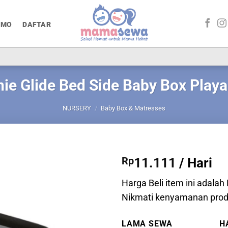
OMO
DAFTAR
ie Glide Bed Side Baby Box Playa
NURSERY
/
Baby Box & Matresses
Rp
11.111
/ Hari
Harga Beli item ini adalah
Nikmati kenyamanan prod
LAMA SEWA
H