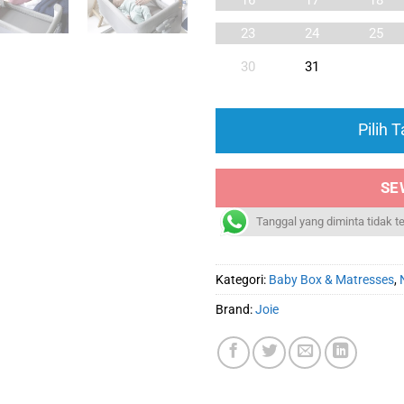
16
17
18
23
24
25
30
31
Pilih 
SE
Tanggal yang diminta tidak t
Kategori:
Baby Box & Matresses
,
Brand:
Joie