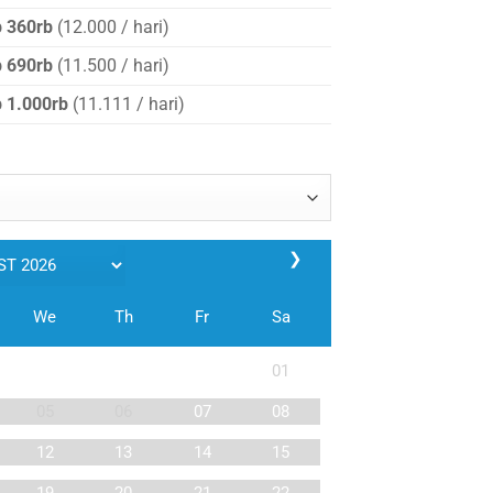
 360rb
(12.000 / hari)
p 690rb
(11.500 / hari)
 1.000rb
(11.111 / hari)
❯
We
Th
Fr
Sa
01
05
06
07
08
12
13
14
15