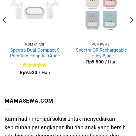
POMPA ASI
POMPA ASI
Spectra Dual Compact 9
Spectra QR Rechargeable
Premium Hospital Grade
– Icy Blue
Rp
5.500
/ Hari
Dinilai
5
Rp
9.523
/ Hari
dari 5
MAMASEWA.COM
Kami hadir menjadi solusi untuk menyediakan
kebutuhan perlengkapan ibu dan anak yang bersih