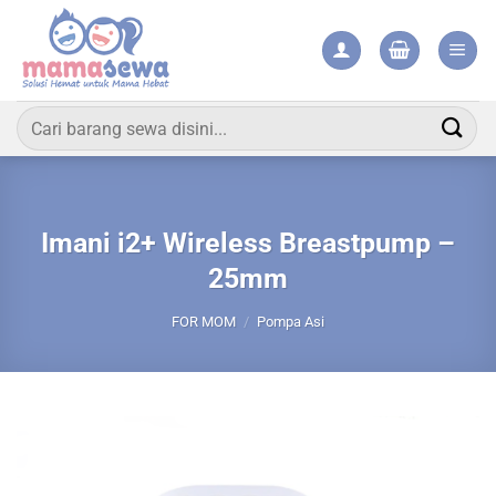
Skip
to
content
Pencarian
untuk:
Imani i2+ Wireless Breastpump –
25mm
FOR MOM
/
Pompa Asi