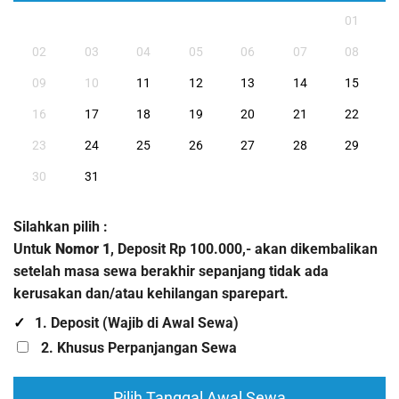
01
02
03
04
05
06
07
08
09
10
11
12
13
14
15
16
17
18
19
20
21
22
23
24
25
26
27
28
29
30
31
Silahkan pilih :
Untuk
Nomor 1
, Deposit Rp 100.000,- akan dikembalikan
setelah masa sewa berakhir sepanjang tidak ada
kerusakan dan/atau kehilangan sparepart.
1. Deposit (Wajib di Awal Sewa)
2. Khusus Perpanjangan Sewa
Pilih Tanggal Awal Sewa