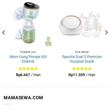
POMPA ASI
FOR MOM
Mom Uung Pompa ASI
Spectra Dual S Premium
Elektrik
Hospital Grade
Dinilai
5
Dinilai
5
Rp
6.667
/ Hari
Rp
11.309
/ Hari
dari 5
dari 5
MAMASEWA.COM