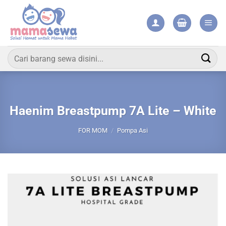
Skip
to
content
Pencarian
untuk:
Haenim Breastpump 7A Lite – White
FOR MOM
/
Pompa Asi