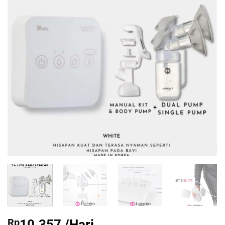
Rp
10.357
/Hari