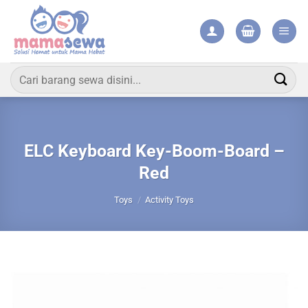
Skip
to
content
Pencarian
untuk:
ELC Keyboard Key-Boom-Board –
Red
Toys
/
Activity Toys