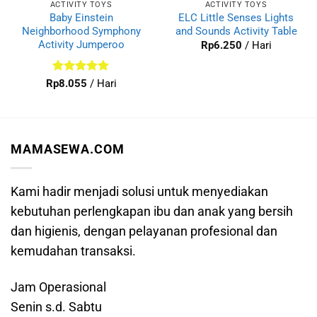
ACTIVITY TOYS
ACTIVITY TOYS
Baby Einstein
ELC Little Senses Lights
Neighborhood Symphony
and Sounds Activity Table
Activity Jumperoo
Rp
6.250
/ Hari
Dinilai
5
Rp
8.055
/ Hari
dari 5
MAMASEWA.COM
Kami hadir menjadi solusi untuk menyediakan
kebutuhan perlengkapan ibu dan anak yang bersih
dan higienis, dengan pelayanan profesional dan
kemudahan transaksi.
Jam Operasional
Senin s.d. Sabtu