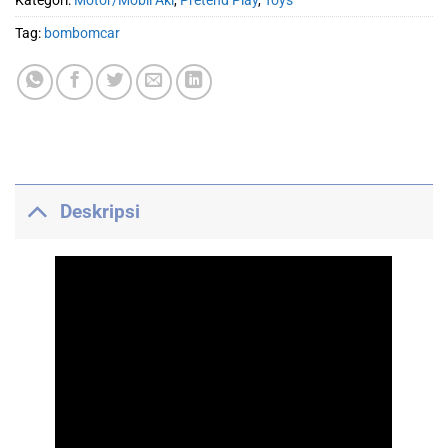
Kategori:
Motor/Mobil Aki
,
Pretend Play
,
Toys
Tag:
bombomcar
Deskripsi