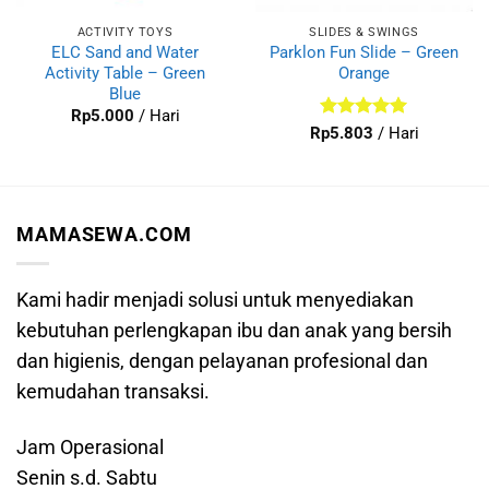
ACTIVITY TOYS
SLIDES & SWINGS
ELC Sand and Water
Parklon Fun Slide – Green
Activity Table – Green
Orange
Blue
Rp
5.000
/ Hari
Dinilai
5
Rp
5.803
/ Hari
dari 5
MAMASEWA.COM
Kami hadir menjadi solusi untuk menyediakan
kebutuhan perlengkapan ibu dan anak yang bersih
dan higienis, dengan pelayanan profesional dan
kemudahan transaksi.
Jam Operasional
Senin s.d. Sabtu