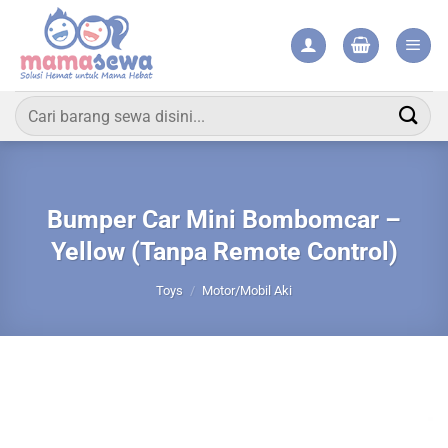
Skip
to
content
Pencarian
untuk:
Bumper Car Mini Bombomcar –
Yellow (Tanpa Remote Control)
Toys
/
Motor/Mobil Aki