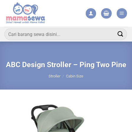
Skip
to
content
Pencarian
untuk:
ABC Design Stroller – Ping Two Pine
Stroller
/
Cabin Size