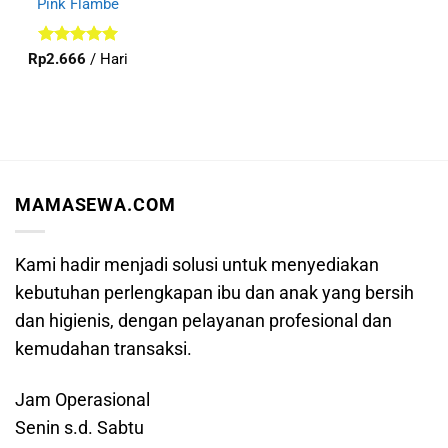
Pink Flambe
Dinilai
5
Rp
2.666
/ Hari
dari 5
MAMASEWA.COM
Kami hadir menjadi solusi untuk menyediakan
kebutuhan perlengkapan ibu dan anak yang bersih
dan higienis, dengan pelayanan profesional dan
kemudahan transaksi.
Jam Operasional
Senin s.d. Sabtu