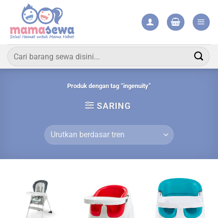
Skip
to
content
Pencarian
untuk:
Produk dengan tag “ingenuity”
SARING