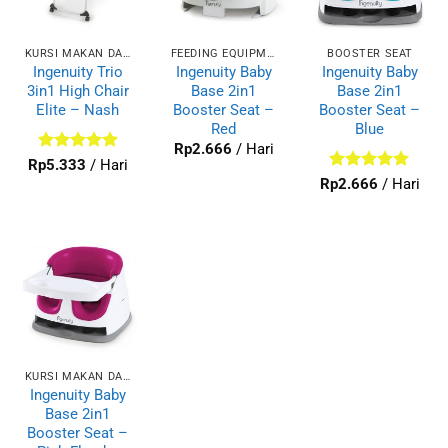
KURSI MAKAN DAN HIGHCHAIR
FEEDING EQUIPMENT
BOOSTER SEAT
Ingenuity Trio
Ingenuity Baby
Ingenuity Baby
3in1 High Chair
Base 2in1
Base 2in1
Elite – Nash
Booster Seat –
Booster Seat –
Red
Blue
Rp
2.666
/ Hari
Dinilai
5
Rp
5.333
/ Hari
dari 5
Dinilai
5
Rp
2.666
/ Hari
dari 5
KURSI MAKAN DAN HIGHCHAIR
Ingenuity Baby
Base 2in1
Booster Seat –