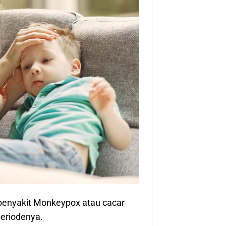
a penyakit Monkeypox atau cacar
periodenya.