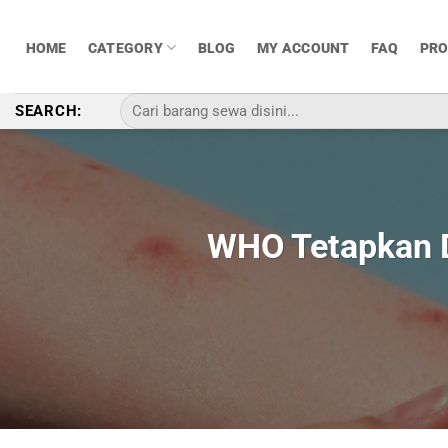
Skip
to
HOME
CATEGORY
BLOG
MY ACCOUNT
FAQ
PR
content
Pencarian
SEARCH:
untuk:
WHO Tetapkan D