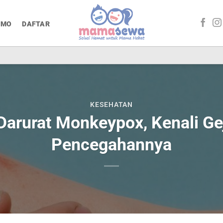
OMO
DAFTAR
KESEHATAN
arurat Monkeypox, Kenali Gej
Pencegahannya