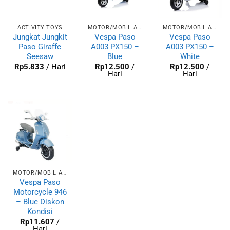
ACTIVITY TOYS
MOTOR/MOBIL AKI
MOTOR/MOBIL AKI
Jungkat Jungkit
Vespa Paso
Vespa Paso
Paso Giraffe
A003 PX150 –
A003 PX150 –
Seesaw
Blue
White
Rp
5.833
/ Hari
Rp
12.500
/
Rp
12.500
/
Hari
Hari
MOTOR/MOBIL AKI
Vespa Paso
Motorcycle 946
– Blue Diskon
Kondisi
Rp
11.607
/
Hari