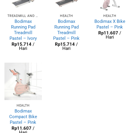
TREADMILL AND FITNESS
HEALTH
HEALTH
Bodimax
Bodimax
Bodimax X Bike
Running Pad
Running Pad
Pastel – Pink
Treadmill
Treadmill
Rp
11.607
/
Hari
Pastel – Ivory
Pastel – Pink
Rp
15.714
/
Rp
15.714
/
Hari
Hari
HEALTH
Bodimax
Compact Bike
Pastel – Pink
Rp
11.607
/
Hari